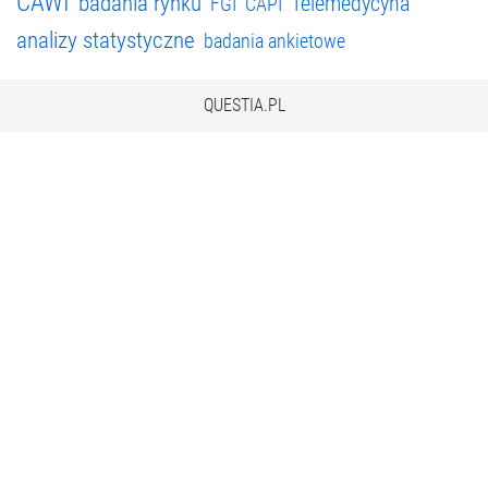
CAWI
badania rynku
Telemedycyna
FGI
CAPI
analizy statystyczne
badania ankietowe
QUESTIA.PL