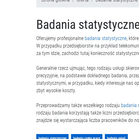
Badania statystyczn
Oferujemy profesjonalne
badania statystyczne
, któr
W przypadku przedsiębiorstw na przykład telekomunik
za tym idzie, zachodzi tutaj konieczność statystycz
Generalnie rzecz ujmując, tego rodzaju usługi skie
precyzyjnie, na podstawie dokładnego badania, przez
statystycznymi, w przypadku, kiedy interesuje nas o
zbyt wysokie koszty.
Przeprowadzamy także wszelkiego rodzaju
badania 
rodzaju badania korzystają także liczni przedsiębio
znajdzie się wystarczająca liczba pracowników do n
badania statystyczne
badania rynku pracy
badanie opinii