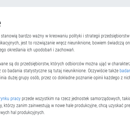
e
e stanowią bardzo ważny w kreowaniu polityki i strategii przedsiębiorst
acyjnych, jest to rozwiązanie wręcz nieuniknione, bowiem świadczą one 
nego określania ich upodobań i zachowań.
rowane są do przedsiębiorstw, których odbiorców można ująć w charakte
 co badania statystyczne są tutaj nieuniknione. Oczywiście także
badan
pinia dużej grupy osób, przez co dokładne poznanie opinii każdego z ni
rynku pracy
przede wszystkim na rzecz jednostek samorządowych, takich
rcy, którzy zanim zainwestują w nowe hale produkcyjne, chcą uzyskać pr
owych hal produkcyjnych.