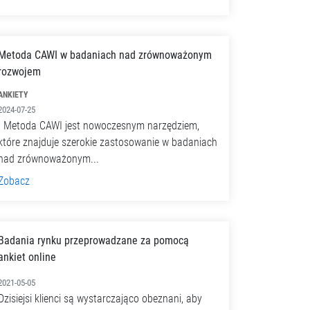
Metoda CAWI w badaniach nad zrównoważonym
rozwojem
ANKIETY
2024-07-25
Metoda CAWI jest nowoczesnym narzędziem,
które znajduje szerokie zastosowanie w badaniach
nad zrównoważonym...
Zobacz
Badania rynku przeprowadzane za pomocą
ankiet online
2021-05-05
Dzisiejsi klienci są wystarczająco obeznani, aby