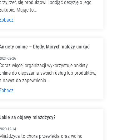
przyjrzeć się produktowi i podjąć decyzję o jego
zakupie. Mając to...
Zobacz
Ankiety online – błędy, których należy unikać
2021-02-26
Coraz więcej organizacji wykorzystuje ankiety
online do ulepszania swoich usług lub produktów,
a nawet do zapewnienia...
Zobacz
Jakie są objawy miażdżycy?
2020-12-14
Miażdżyca to chora przewlekła oraz wolno