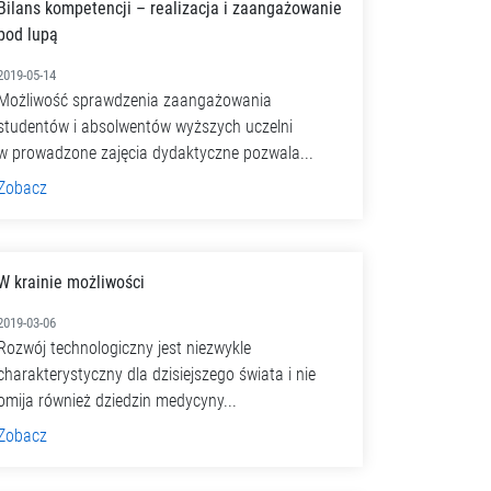
Bilans kompetencji – realizacja i zaangażowanie
pod lupą
2019-05-14
Możliwość sprawdzenia zaangażowania
studentów i absolwentów wyższych uczelni
w prowadzone zajęcia dydaktyczne pozwala...
Zobacz
W krainie możliwości
2019-03-06
Rozwój technologiczny jest niezwykle
charakterystyczny dla dzisiejszego świata i nie
omija również dziedzin medycyny...
Zobacz