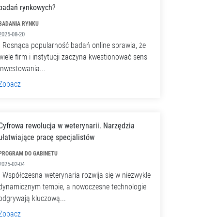
badań rynkowych?
BADANIA RYNKU
2025-08-20
Rosnąca popularność badań online sprawia, że
wiele firm i instytucji zaczyna kwestionować sens
inwestowania...
Zobacz
Cyfrowa rewolucja w weterynarii. Narzędzia
ułatwiające pracę specjalistów
PROGRAM DO GABINETU
2025-02-04
Współczesna weterynaria rozwija się w niezwykle
dynamicznym tempie, a nowoczesne technologie
odgrywają kluczową...
Zobacz