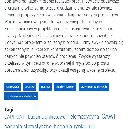
poprawki na każdym etapie realizacji prac. Instytucje badawcze
oferują nie tylko samo przeprowadzanie analizy, ale również
generują propozycje rozwiązania zdiagnozowanych problemów.
Warto zwrócić uwagę na doświadczenie potencjalnych
zleceniobiorców w projektach dla reprezentowanej przez nas
branży. Najlepiej, jeśli pracujący dla nas zespół pracował już
kiedyś nad projektem o zbliżonym profilu. Firmy zwykle chwalą się
zakończonymi sukcesem kontraktami, zatem dostęp do takich
danych nie powinien stanowić problemu. Zwykle wystarczy
przejrzeć w tym celu stronę wybranej firmy albo po prostu
porozmawiać, uzyskując przy okazji wstępną wycenę projektu.
statystyka
analizy
analiza
analizy danych
statystyka w biznesie
zastosowania statystyki
Tagi
CAWI
Telemedycyna
CAPI
CATI
badania ankietowe
badania rynku
badania statystyczne
FGI