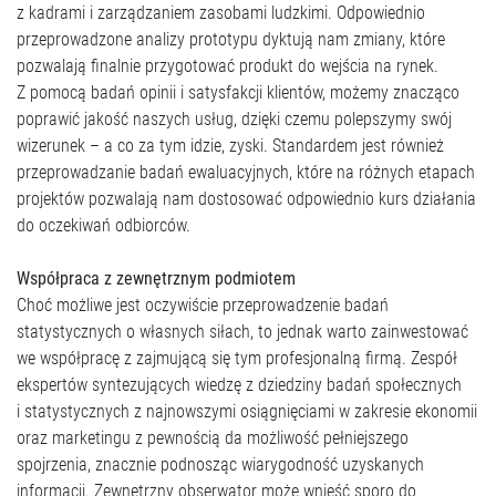
z kadrami i zarządzaniem zasobami ludzkimi. Odpowiednio
przeprowadzone analizy prototypu dyktują nam zmiany, które
pozwalają finalnie przygotować produkt do wejścia na rynek.
Z pomocą badań opinii i satysfakcji klientów, możemy znacząco
poprawić jakość naszych usług, dzięki czemu polepszymy swój
wizerunek – a co za tym idzie, zyski. Standardem jest również
przeprowadzanie badań ewaluacyjnych, które na różnych etapach
projektów pozwalają nam dostosować odpowiednio kurs działania
do oczekiwań odbiorców.
Współpraca z zewnętrznym podmiotem
Choć możliwe jest oczywiście przeprowadzenie badań
statystycznych o własnych siłach, to jednak warto zainwestować
we współpracę z zajmującą się tym profesjonalną firmą. Zespół
ekspertów syntezujących wiedzę z dziedziny badań społecznych
i statystycznych z najnowszymi osiągnięciami w zakresie ekonomii
oraz marketingu z pewnością da możliwość pełniejszego
spojrzenia, znacznie podnosząc wiarygodność uzyskanych
informacji. Zewnętrzny obserwator może wnieść sporo do