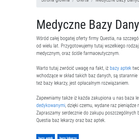
Medyczne Bazy Dan
Wśród całej bogatej oferty firmy Questia, na szczeg
od wielu lat. Przygotowujemy tutaj wszelkiego rodza
medycznym, oraz ściśle farmaceutycznym.
Warto tutaj zwrócić uwagę na fakt, iż
bazy aptek
two
wchodzące w skład takich baz danych, są starannie 
też bazy lekarzy, jest opłacalnym rozwiązaniem.
Zapewniamy także iż każda zakupiona u nas baza le
dedykowanymi
, dzięki czemu, wydane raz pieniądze
Zapraszamy serdecznie do zakupu poszczególnych ba
Questia baz lekarzy oraz baz aptek.
bazy aptek
bazy lekarzy